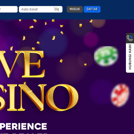
MASUK
DAFTAR