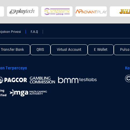
ijakan Privasi
F.A.Q
Transfer Bank
QRIS
Virtual Account
E Wallet
Pulsa
an Terpercaya
Ko