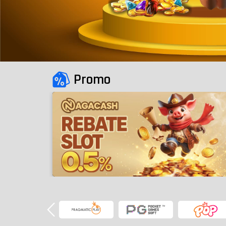
Promo
Rebate Slot 1%
Periode Promo :
07 October 2023 - 30 November 2032