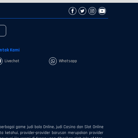
ntak Kami
Livechat
Whatsapp
erbagai game judi bola Online, judi Casino dan Slot Online
ita ketahui, provider-provider barusan merupakan provider