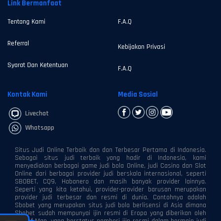
Link Bermanfaat
Tentang Kami
F.A.Q
Referral
Kebijakan Privasi
Syarat Dan Ketentuan
F.A.Q
Kontak Kami
Media Sosial
Livechat
Whatsapp
Situs Judi Online Terbaik dan dan Terbesar Pertama di Indonesia.
Sebagai situs judi terbaik yang hadir di Indonesia, kami
menyediakan berbagai game judi bola Online, judi Casino dan Slot
Online dari berbagai provider judi berskala internasional, seperti
SBOBET, CQ9, Habanero dan masih banyak provider lainnya.
Seperti yang kita ketahui, provider-provider barusan merupakan
provider judi terbesar dan resmi di dunia. Contohnya adalah
Sbobet yang merupakan situs judi bola berlisensi di Asia dimana
Sbobet sudah mempunyai ijin resmi di Eropa yang diberikan oleh