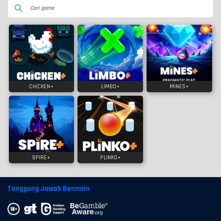
CHICKEN+
LIMBO+
MINES+
SPIRE+
PLINKO+
Tanggung Jawab Bermain