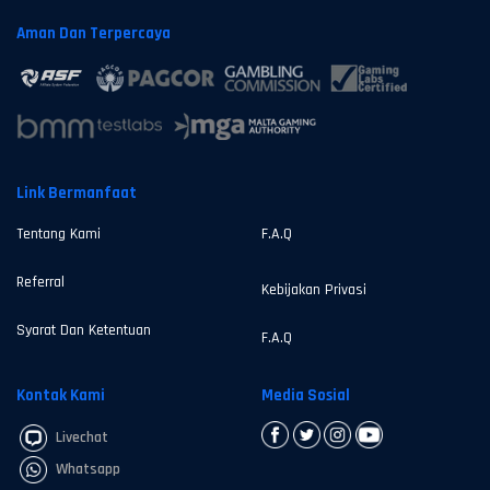
Aman Dan Terpercaya
Link Bermanfaat
Tentang Kami
F.A.Q
Referral
Kebijakan Privasi
Syarat Dan Ketentuan
F.A.Q
Kontak Kami
Media Sosial
Livechat
Whatsapp