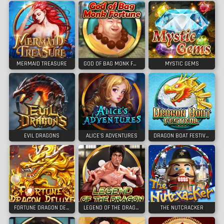
MERMAID TREASURE
GOD OF BAG MONK FORTUNE
MYSTIC GEMS
EVIL DRAGONS
ALICE'S ADVENTURES
DRAGON BOAT FESTIVAL
FORTUNE DRAGON DELUXE
LEGEND OF THE DRAGON
THE NUTCRACKER