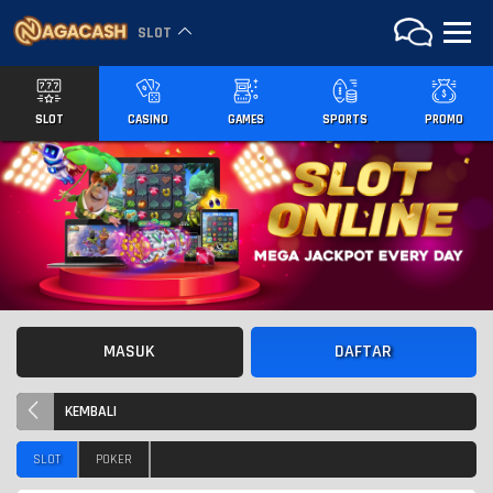
SLOT
SLOT
CASINO
GAMES
SPORTS
PROMO
MASUK
DAFTAR
KEMBALI
SLOT
POKER